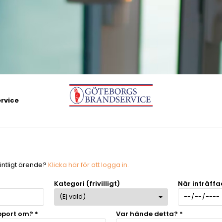
rvice
efintligt ärende?
Klicka här för att logga in.
)
Kategori (frivilligt)
När inträffa
pport om? *
Var hände detta? *