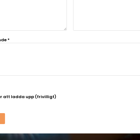
nde *
ler att ladda upp (frivilligt)