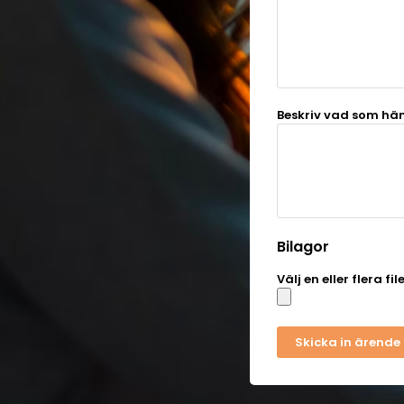
Beskriv vad som hä
Bilagor
Välj en eller flera fi
Skicka in ärende